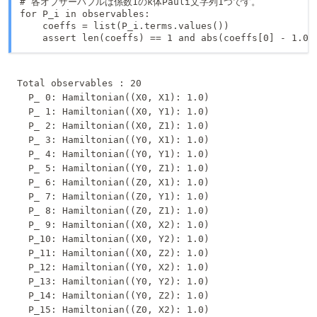
# 各オブザーバブルは係数1のk体Pauli文字列1つです。

for P_i in observables:

    coeffs = list(P_i.terms.values())

    assert len(coeffs) == 1 and abs(coeffs[0] - 1.0)
Total observables : 20

  P_ 0: Hamiltonian((X0, X1): 1.0)

  P_ 1: Hamiltonian((X0, Y1): 1.0)

  P_ 2: Hamiltonian((X0, Z1): 1.0)

  P_ 3: Hamiltonian((Y0, X1): 1.0)

  P_ 4: Hamiltonian((Y0, Y1): 1.0)

  P_ 5: Hamiltonian((Y0, Z1): 1.0)

  P_ 6: Hamiltonian((Z0, X1): 1.0)

  P_ 7: Hamiltonian((Z0, Y1): 1.0)

  P_ 8: Hamiltonian((Z0, Z1): 1.0)

  P_ 9: Hamiltonian((X0, X2): 1.0)

  P_10: Hamiltonian((X0, Y2): 1.0)

  P_11: Hamiltonian((X0, Z2): 1.0)

  P_12: Hamiltonian((Y0, X2): 1.0)

  P_13: Hamiltonian((Y0, Y2): 1.0)

  P_14: Hamiltonian((Y0, Z2): 1.0)

  P_15: Hamiltonian((Z0, X2): 1.0)
