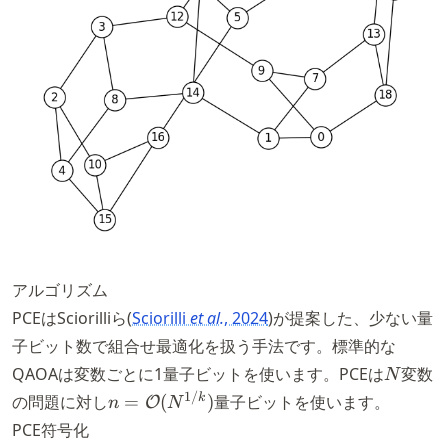
アルゴリズム
PCEはSciorilliら
Sciorilli
et al.
, 2024
が提案した、少ない量
子ビット数で組合せ最適化を扱う手法です。標準的な
N
QAOAは変数ごとに1量子ビットを使います。PCEは
変数
N
n =
1/
k
の問題に対し
=
(
)
量子ビットを使います。
O
n
N
\mathcal{O}
PCE符号化
(N^{1/k})