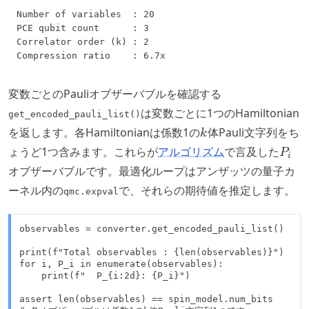
Number of variables  : 20

PCE qubit count      : 3

Correlator order (k) : 2

変数ごとのPauliオブザーバブルを確認する
は変数ごとに1つのHamiltonian
get_encoded_pauli_list()
k
を返します。各Hamiltonianは係数1の
体Pauli文字列をち
k
P_i
ょうど1つ含みます。これらが
アルゴリズム
で言及した
P
i
オブザーバブルです。最適化ループはアンザッツの量子カ
ーネル内の
で、それらの期待値を推定します。
qmc.expval
observables = converter.get_encoded_pauli_list()

print(f"Total observables : {len(observables)}")

for i, P_i in enumerate(observables):

    print(f"  P_{i:2d}: {P_i}")

assert len(observables) == spin_model.num_bits
