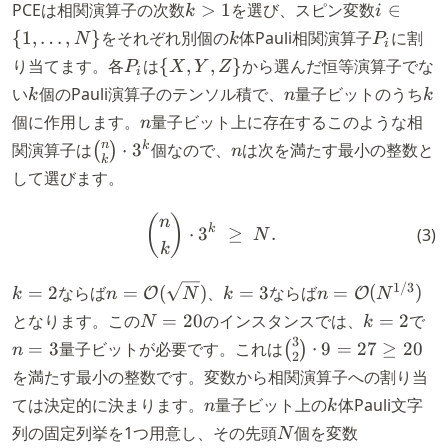
k
i \in
PCEは相関演算子の次数
>
1
を選び、スピン変数
∈
k
i
>
\{1,
k
P_i
{
1
,
…
,
}
をそれぞれ別個の
体Pauli相関演算子
に割
N
k
P
i
1
\dots,
P_i
\
り当てます。各
は
{
,
,
}
から選んだ恒等演算子でな
P
X
Y
Z
i
N\}
{X,
k
n
k
い
個のPauli演算子のテンソル積で、
量子ビットのうち
k
n
k
Y,
n
個に作用します。
量子ビット上に存在するこのような相
n
Z\}
\binom{n}
n
n
k
関演算子は
⋅
3
個なので、
は次を満たす最小の整数と
(
)
n
k
{k} \cdot
して選びます。
3^k
\binom{n}{k} \cdot 3^k \;\
(
)
n
k
⋅
3
≥
.
(
3
)
N
k
k
n =
k
n =
1/3
=
2
ならば
=
(
)
、
=
3
ならば
=
(
)
O
O
k
n
N
k
n
N
=
\mathcal{O}
=
\mathcal{O}
N
k
n
となります。この
=
20
のインスタンスでは、
=
2
で
N
k
2
(\sqrt{N})
3
(N^{1/3})
=
=
=
3
\binom{3}
=
3
量子ビットが必要です。これは
⋅
9
=
27
≥
20
(
)
n
2
20
2
3
{2} \cdot
を満たす最小の整数です。変数から相関演算子への割り当
9 = 27 \ge
n
k
ては決定的に決まります。
量子ビット上の
体Pauli文字
n
k
20
N
0,
列の固定列挙を1つ用意し、その先頭
個を変数
N