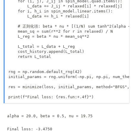
    for (i, j), J_ij in spin_model.quad.items():

        L_data += J_ij * relaxed[i] * relaxed[j]

    for i, h_i in spin_model.linear.items():

        L_data += h_i * relaxed[i]

    # 正則化項: beta * nu * [(1/N) sum tanh^2(alpha <P_
    mean_sq = sum(r**2 for r in relaxed) / N

    L_reg = beta * nu * mean_sq**2

    L_total = L_data + L_reg

    cost_history.append(L_total)

    return L_total

rng = np.random.default_rng(42)

initial_params = rng.uniform(-np.pi, np.pi, num_theta
res = minimize(loss, initial_params, method="BFGS", o
print(f"Final loss: {res.fun:+.4f}")