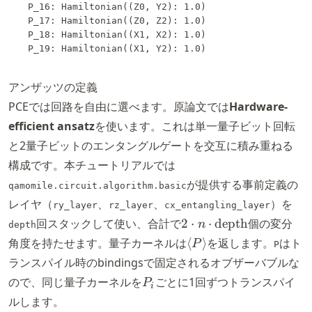
  P_16: Hamiltonian((Z0, Y2): 1.0)

  P_17: Hamiltonian((Z0, Z2): 1.0)

  P_18: Hamiltonian((X1, X2): 1.0)

アンザッツの定義
PCEでは回路を自由に選べます。原論文では
Hardware-
efficient ansatz
を使います。これは単一量子ビット回転
と2量子ビットのエンタングルゲートを交互に積み重ねる
構成です。本チュートリアルでは
が提供する事前定義の
qamomile.circuit.algorithm.basic
レイヤ（
、
、
）を
ry_layer
rz_layer
cx_entangling_layer
2 \cdot n
回スタックして使い、合計で
2
⋅
⋅
depth
個の変分
n
depth
\cdot
\langle
角度を持たせます。量子カーネルは
⟨
⟩
を返します。
はト
P
P
\text{depth}
P
ランスパイル時のbindingsで固定されるオブザーバブルな
\rangle
P_i
ので、同じ量子カーネルを
ごとに1回ずつトランスパイ
P
i
ルします。