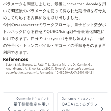
パラメータを調整しました。最後に
を用
converter.decode
いて調整後のパラメータを使って得られた期待値を符号丸
めして対応する古典変数を取り出しました。
今回の
のワークフローは、量子ビット数がボ
PCEConverter
トルネックになる任意のQUBO/Ising組合せ最適化問題に
応用できます。自分の
を差し替えれば、上記
BinaryModel
の符号化・トランスパイル・デコードの手順をそのまま再
利用できます。
References
Sciorilli, M., Borges, L., Patti, T. L., García-Martín, D., Camilo, G.,
Anandkumar, A., & Aolita, L. (2024).
Towards large-scale quantum
optimization solvers with few qubits
.
10.48550/ARXIV.2401.09421
Qamomile ドキュメント
Qamomile ドキュメント
量子振幅推定を用い
QAOA によるグラフ