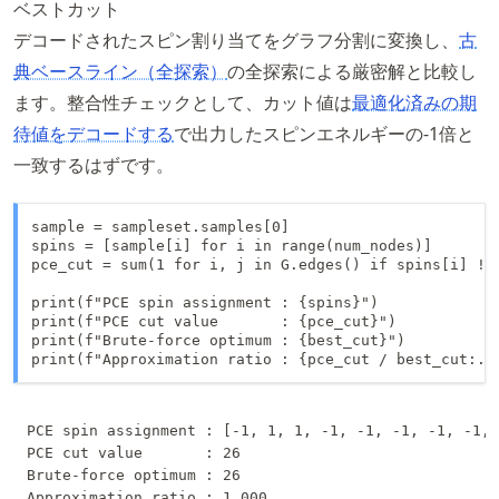
ベストカット
デコードされたスピン割り当てをグラフ分割に変換し、
古
典ベースライン（全探索）
の全探索による厳密解と比較し
ます。整合性チェックとして、カット値は
最適化済みの期
待値をデコードする
で出力したスピンエネルギーの
-1
倍と
一致するはずです。
sample = sampleset.samples[0]

spins = [sample[i] for i in range(num_nodes)]

pce_cut = sum(1 for i, j in G.edges() if spins[i] != 
print(f"PCE spin assignment : {spins}")

print(f"PCE cut value       : {pce_cut}")

print(f"Brute-force optimum : {best_cut}")

print(f"Approximation ratio : {pce_cut / best_cut:.3
PCE spin assignment : [-1, 1, 1, -1, -1, -1, -1, -1, 
PCE cut value       : 26

Brute-force optimum : 26
