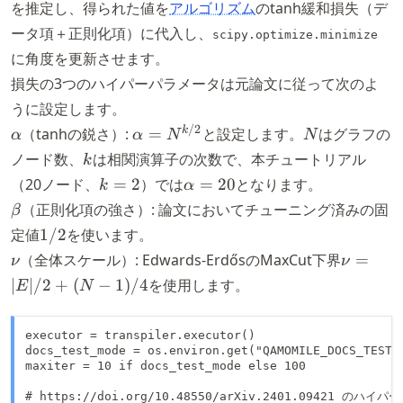
P_i
を推定し、得られた値を
アルゴリズム
のtanh緩和損失（デ
\rang
ータ項＋正則化項）に代入し、
scipy.optimize.minimize
に角度を更新させます。
損失の3つのハイパーパラメータは元論文に従って次のよ
うに設定します。
\alpha
\alpha
N
/2
k
（tanhの鋭さ）:
=
と設定します。
はグラフの
α
α
N
N
=
k
ノード数、
は相関演算子の次数で、本チュートリアル
k
N^{k/2}
k
\alpha
（20ノード、
=
2
）では
=
20
となります。
k
α
=
= 20
\beta
（正則化項の強さ）: 論文においてチューニング済みの固
β
2
1/2
定値
1/2
を使います。
\nu
\nu
（全体スケール）: Edwards-ErdősのMaxCut下界
=
ν
ν
=
∣
∣/2
+
(
−
1
)
/4
を使用します。
E
N
|E|/2
+ (N
executor = transpiler.executor()

-
docs_test_mode = os.environ.get("QAMOMILE_DOCS_TEST")
1)/4
maxiter = 10 if docs_test_mode else 100

# https://doi.org/10.48550/arXiv.2401.09421 のハイパ