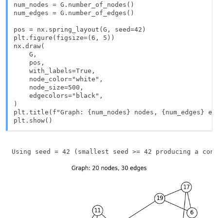
num_nodes = G.number_of_nodes()

num_edges = G.number_of_edges()

pos = nx.spring_layout(G, seed=42)

plt.figure(figsize=(6, 5))

nx.draw(

    G,

    pos,

    with_labels=True,

    node_color="white",

    node_size=500,

    edgecolors="black",

)

plt.title(f"Graph: {num_nodes} nodes, {num_edges} edg
plt.show()