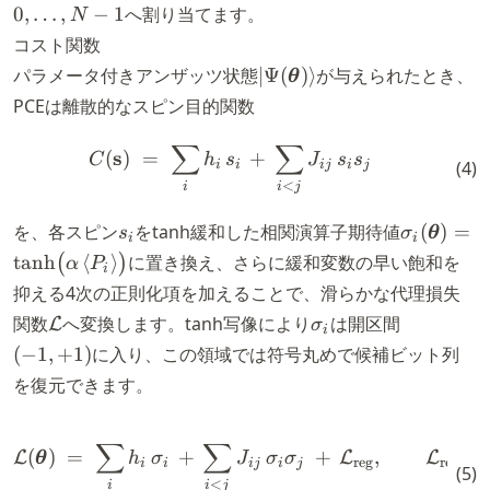
\dots,
0
,
…
,
−
1
へ割り当てます。
N
N-1
コスト関数
|\Psi(\boldsymbol{\thet
パラメータ付きアンザッツ状態
∣Ψ
(
)⟩
が与えられたとき、
θ
PCEは離散的なスピン目的関数
∑
∑
C(\mathbf{s}) \;=\; \sum_i h
s
(
)
=
+
C
h
s
J
s
s
(
4
)
i
i
ij
i
j
<
i
i
j
s_i
\sigma_i
を、各スピン
をtanh緩和した相関演算子期待値
(
)
=
s
σ
θ
i
i
= \tanh\b
tanh
⟨
⟩
に置き換え、さらに緩和変数の早い飽和を
(
)
α
P
i
P_i \rang
抑える4次の正則化項を加えることで、滑らかな代理損失
\mathcal{L}
\sigma_i
(-1,
関数
へ変換します。tanh写像により
は開区間
L
σ
i
+1)
(
−
1
,
+
1
)
に入り、この領域では符号丸めで候補ビット列
を復元できます。
\mathcal{L}(\boldsymbol{\t
∑
∑
(
)
=
+
+
,
=
L
L
L
θ
h
σ
J
σ
σ
reg
reg
i
i
ij
i
j
(
5
)
<
i
i
j