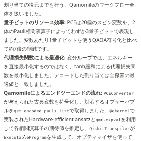
割り当ての復元までを行う、Qamomileのワークフロー全
体を扱いました。
量子ビットのリソース効率:
PCEは20個のスピン変数を、2
体のPauli相関演算子によってわずか3量子ビットで表現し
ました。変数あたり1量子ビットを使うQAOA符号化と比べ
て約7倍の削減です。
代理損失関数による最適化:
変分ループでは、エネルギー
を直接最小化するのではなく、tanh緩和による代理損失関
数を最小化しました。デコードした割り当ては全探索の最
適値と一致しました。
Qamomileによるエンドツーエンドの流れ:
PCEConverter
が与えられた古典変数を符号化し、対応するオブザーバブ
ルを
で取得しました。
で
get_encoded_pauli_list
@qkernel
実装されたHardware-efficient ansatzと
を利用
qmc.expval
して各相関演算子の期待値を推定し、
が
QiskitTranspiler
を生成して、オプティマイザを使って
ExecutableProgram