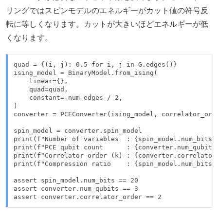
2
リングではスピンモデルのエネルギーがカット値の符号反
転に等しくなります。カットが大きいほどエネルギーが低
くなります。
quad = {(i, j): 0.5 for i, j in G.edges()}

ising_model = BinaryModel.from_ising(

    linear={},

    quad=quad,

    constant=-num_edges / 2,

)

converter = PCEConverter(ising_model, correlator_orde
spin_model = converter.spin_model

print(f"Number of variables  : {spin_model.num_bits}"
print(f"PCE qubit count      : {converter.num_qubits}
print(f"Correlator order (k) : {converter.correlator_
print(f"Compression ratio    : {spin_model.num_bits /
assert spin_model.num_bits == 20

assert converter.num_qubits == 3

assert converter.correlator_order == 2