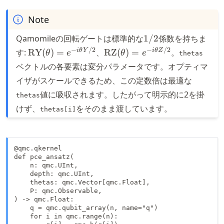
Note
1/2
Qamomileの回転ゲートは標準的な
1/2
係数を持ちま
\text{RY}
\text{RZ}
−
/2
−
/2
i
θ
Y
i
θZ
す:
RY
(
)
=
、
RZ
(
)
=
。
θ
e
θ
e
thetas
(\theta) =
(\theta) =
ベクトルの各要素は変分パラメータです。オプティマ
e^{-i
e^{-i
イザがスケールできるため、この定数倍は最適な
\theta Y /
\theta Z /
値に吸収されます。したがって明示的に
2
を掛
thetas
2}
2}
けず、
をそのまま渡しています。
thetas[i]
@qmc.qkernel

def pce_ansatz(

    n: qmc.UInt,

    depth: qmc.UInt,

    thetas: qmc.Vector[qmc.Float],

    P: qmc.Observable,

) -> qmc.Float:

    q = qmc.qubit_array(n, name="q")

    for i in qmc.range(n):
