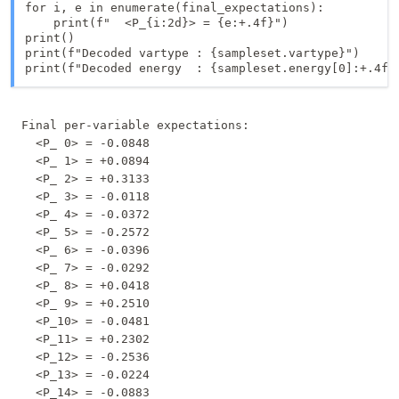
for i, e in enumerate(final_expectations):

    print(f"  <P_{i:2d}> = {e:+.4f}")

print()

print(f"Decoded vartype : {sampleset.vartype}")

print(f"Decoded energy  : {sampleset.energy[0]:+.4f}
Final per-variable expectations:

  <P_ 0> = -0.0848

  <P_ 1> = +0.0894

  <P_ 2> = +0.3133

  <P_ 3> = -0.0118

  <P_ 4> = -0.0372

  <P_ 5> = -0.2572

  <P_ 6> = -0.0396

  <P_ 7> = -0.0292

  <P_ 8> = +0.0418

  <P_ 9> = +0.2510

  <P_10> = -0.0481

  <P_11> = +0.2302

  <P_12> = -0.2536

  <P_13> = -0.0224

  <P_14> = -0.0883
