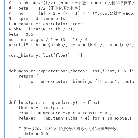
#   alpha = N^(k/2) (N = ノード数、k = PCEの相関演算子の次
#   beta  = 1/2 (正則化項の強さ)

#   nu    = |E| / 2 + (N - 1) / 4 (MaxCutに対するEdwar
N = spin_model.num_bits

k = converter.correlator_order

alpha = float(N ** (k / 2))

beta = 0.5

nu = num_edges / 2 + (N - 1) / 4

print(f"alpha = {alpha}, beta = {beta}, nu = {nu}")

cost_history: list[float] = []

def measure_expectations(thetas: list[float]) -> list
    return [

        exe.run(executor, bindings={"thetas": thetas}
    ]

def loss(params: np.ndarray) -> float:

    thetas = list(params)

    expvals = measure_expectations(thetas)

    relaxed = [np.tanh(alpha * e) for e in expvals]

    # データ項: スピン目的関数の滑らかな代理損失関数。

    L_data = 0.0
