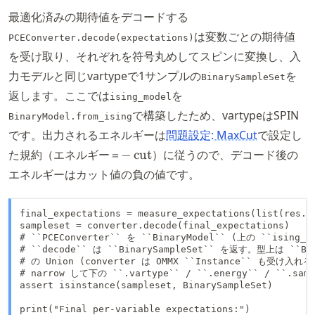
最適化済みの期待値をデコードする
は変数ごとの期待値
PCEConverter.decode(expectations)
を受け取り、それぞれを符号丸めしてスピンに変換し、入
力モデルと同じvartypeで1サンプルの
を
BinarySampleSet
返します。ここでは
を
ising_model
で構築したため、vartypeはSPIN
BinaryModel.from_ising
です。出力されるエネルギーは
問題設定: MaxCut
で設定し
-
た規約（エネルギー＝
−
cut
）に従うので、デコード後の
\,\text{cut}
エネルギーはカット値の負の値です。
final_expectations = measure_expectations(list(res.x)
sampleset = converter.decode(final_expectations)

# ``PCEConverter`` を ``BinaryModel`` (上の ``isin
# ``decode`` は ``BinarySampleSet`` を返す。型上は ``Bina
# の Union (converter は OMMX ``Instance`` も受け入
# narrow して下の ``.vartype`` / ``.energy`` / ``.sam
assert isinstance(sampleset, BinarySampleSet)

print("Final per-variable expectations:")
