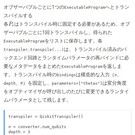
オブザーバブルごとに1つの
へとトラン
ExecutableProgram
スパイルする
P_i
各
はトランスパイル時に固定する必要があるため、オブ
P
i
ザーバブルごとに1回トランスパイルし、得られた
をリストに保存します。各
ExecutableProgram
は、トランスパイル済みのバ
transpiler.transpile(...)
ックエンド回路とランタイムパラメータの再バインドに必
要なメタデータをまとめた
を返しま
ExecutableProgram
す。トランスパイル時の
は構造的な入力（
、
bindings
n
、
）を固定し、
は変分角度
depth
P
parameters=["thetas"]
をオプティマイザが呼び出しのたびに変更できるランタイ
ムパラメータとして残します。
transpiler = QiskitTranspiler()

n = converter.num_qubits

depth = 3
