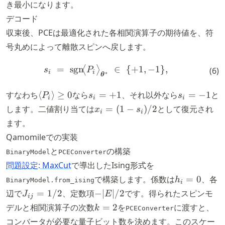
\sigma_j
き最小になります。
デコード
収束後、PCEは最適化された各相関演算子の期待値を、符
号丸めによって離散スピンへ戻します。
=
sgn
s_i \;=\; \operatorname{sgn
∈
{
+
1
,
−
1
}
,
⟨
⟩
s
P
(
6
)
i
i
∗
θ
\langle
s_i
s_i
すなわち
⟨
⟩
≥
0
なら
=
+
1
、それ以外なら
=
−
1
と
P
s
s
i
i
i
P_i
=
=
x_i
します。二値割り当ては
=
(
1
−
)
/2
として復元され
x
s
i
i
\rangle
+1
-1
=
ます。
\ge 0
(1 -
Qamomileでの実装
s_i)
と
の構築
BinaryModel
PCEConverter
/ 2
問題設定: MaxCut
で導出したIsing形式を
h_i
で構築します。係数は
=
0
、各
h
BinaryModel.from_ising
i
=
J_{ij}
-
辺で
=
1/2
、定数項
−
∣
∣/2
です。得られたスピンモ
J
E
ij
0
= 1/2
|E|/2
k
デルと相関演算子の次数
=
2
を
に渡すと、
k
PCEConverter
=
コンバータが必要な量子ビット数を決めます。このスケー