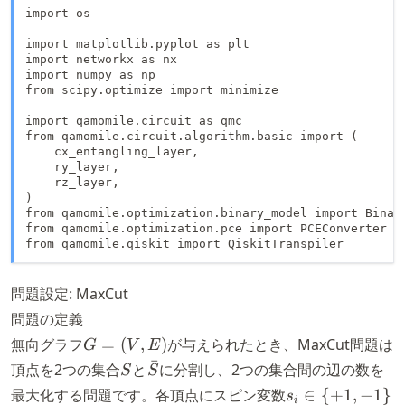
import os

import matplotlib.pyplot as plt

import networkx as nx

import numpy as np

from scipy.optimize import minimize

import qamomile.circuit as qmc

from qamomile.circuit.algorithm.basic import (

    cx_entangling_layer,

    ry_layer,

    rz_layer,

)

from qamomile.optimization.binary_model import Binary
from qamomile.optimization.pce import PCEConverter

from qamomile.qiskit import QiskitTranspiler
問題設定: MaxCut
問題の定義
G
無向グラフ
=
(
,
)
が与えられたとき、MaxCut問題は
G
V
E
=
ˉ
S
\bar{S}
頂点を2つの集合
と
に分割し、2つの集合間の辺の数を
S
S
(V,
s_i
最大化する問題です。各頂点にスピン変数
∈
{
+
1
,
−
1
}
s
i
E)