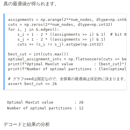
真の最適値が得られます。
assignments = np.arange(2**num_nodes, dtype=np.int64)
cuts = np.zeros(2**num_nodes, dtype=np.int32)

for i, j in G.edges():

    s_i = 1 - 2 * ((assignments >> i) & 1)  # bit 0 →
    s_j = 1 - 2 * ((assignments >> j) & 1)

    cuts += (s_i != s_j).astype(np.int32)

best_cut = int(cuts.max())

optimal_assignment_ints = np.flatnonzero(cuts == best
print(f"Optimal MaxCut value         : {best_cut}")

print(f"Number of optimal partitions : {len(optimal_a
# グラフseedは固定なので、全探索の最適値は決定的に決まります。

assert best_cut == 26
Optimal MaxCut value         : 26

デコードと結果の分析