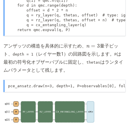
        q[i] = qmc.h(q[i])

    for d in qmc.range(depth):

        offset = d * 2 * n

        q = ry_layer(q, thetas, offset)  # type: igno
        q = rz_layer(q, thetas, offset + n)  # type: 
        q = cx_entangling_layer(q)

    return qmc.expval(q, P)
n
アンザッツの構造を具体的に示すため、
=
3
量子ビッ
n
=
ト、
（レイヤー数1）の回路図を示します。
は
depth = 1
P
3
最初の符号化オブザーバブルに固定し、
はランタイ
thetas
ムパラメータとして残します。
pce_ansatz.draw(n=3, depth=1, P=observables[0], fold