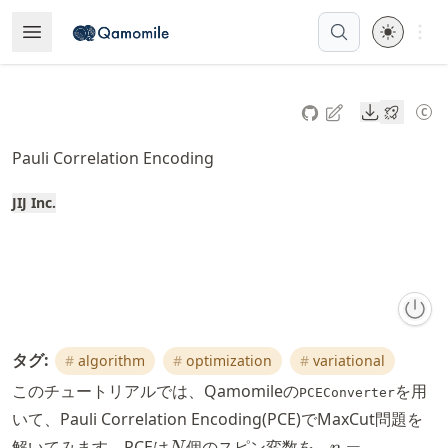
Skip
Open 
Open Menu
Made with MyST
to
article
frontmatter
Downloads
C
Ope
Skip
to
Pauli Correlation Encoding
article
content
JIJ Inc.
タグ:
algorithm
optimization
variational
このチュートリアルでは、Qamomileの
を用
PCEConverter
いて、Pauli Correlation Encoding(PCE)でMaxCut問題を
N
n =
解いてみます。PCEは
個のスピン変数を、
=