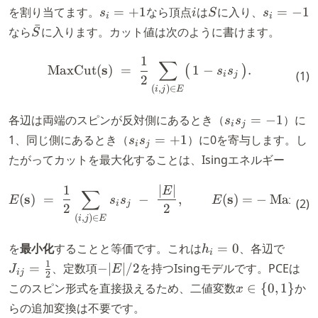
\in
s_i
i
S
s_i
を割り当てます。
=
+
1
なら頂点
は
に入り、
=
−
1
s
i
S
s
i
i
\
=
=
ˉ
\bar{S}
なら
に入ります。カット値は次のように書けます。
S
{+1,
+1
-1
-1\}
1
\text{MaxCut}(\mathbf{s}) \;
∑
s
MaxCut
(
)
=
1
−
.
(
)
s
s
(
1
)
i
j
2
(
,
)
∈
i
j
E
s_i
各辺は両端のスピンが反対側にあるとき（
=
−
1
）に
s
s
i
j
s_j
s_i
1
、同じ側にあるとき（
=
+
1
）に
0
を寄与します。し
s
s
i
j
=
s_j
たがってカットを最大化することは、Isingエネルギー
-1
=
+1
1
∣
∣
E(\mathbf{s}) \;=\; \frac{1
E
∑
s
s
(
)
=
−
,
(
)
=
−
MaxCu
E
s
s
E
(
2
)
i
j
2
2
(
,
)
∈
i
j
E
h_i
J_{ij
を
最小化
することと等価です。これは
=
0
、各辺で
h
i
=
\tfra
-
1
=
、定数項
−
∣
∣/2
を持つIsingモデルです。PCEは
J
E
ij
2
0
{2}
|E|/2
x
このスピン形式を直接扱えるため、二値変数
∈
{
0
,
1
}
か
x
\in
らの追加変換は不要です。