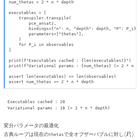
num_thetas = 2 * n * depth

executables = [

    transpiler.transpile(

        pce_ansatz,

        bindings={"n": n, "depth": depth, "P": P_i},

        parameters=["thetas"],

    )

    for P_i in observables

]

print(f"Executables cached : {len(executables)}")

print(f"Variational params : {num_thetas} (= 2 * n * 
assert len(executables) == len(observables)

assert num_thetas == 2 * n * depth
Executables cached : 20

変分パラメータの最適化
\langl
古典ループは現在の
で全オブザーバブルに対し
⟨
⟩
P
thetas
i