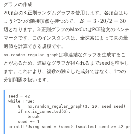
\
グラフの作成
{0,
20頂点の3-正則ランダムグラフを使用します。各頂点はち
1\}
|E| =
ょうど3つの隣接頂点を持つので、
∣
∣
=
3
⋅
20/2
=
30
E
3
辺となります。3-正則グラフのMaxCutはPCE論文のベンチ
\cdot
マークです。このインスタンスは、全探索によって真の最
20 /
適値を計算できる規模です。
2 =
は非連結なグラフを生成するこ
30
nx.random_regular_graph
とがあるため、連結なグラフが得られるまでseedを増やし
ます。これにより、複数の独立した成分ではなく、1つの
分割問題を扱います。
seed = 42

while True:

    G = nx.random_regular_graph(3, 20, seed=seed)

    if nx.is_connected(G):

        break

    seed += 1

print(f"Using seed = {seed} (smallest seed >= 42 prod