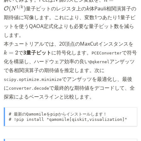
N
n
\mathcal{O}
k
1/
k
(
)
量子ビットのレジスタ上の
体Pauli相関演算子の
O
N
k
(N^{1/k})
期待値に写像します。これにより、変数1つあたり1量子ビ
ットを使うQAOA定式化よりも必要な量子ビット数を減ら
します。
k
本チュートリアルでは、20頂点のMaxCutインスタンスを
=
=
2
で
3量子ビット
に符号化します。
で符号
k
PCEConverter
2
化を構築し、ハードウェア効率の良い
アンザッツ
@qkernel
で各相関演算子の期待値を推定します。次に
でアンザッツを最適化し、最後
scipy.optimize.minimize
に
で最終的な期待値をデコードして、全
converter.decode
探索によるベースラインと比較します。
# 最新のQamomileをpipからインストールします！

# !pip install "qamomile[qiskit,visualization]"