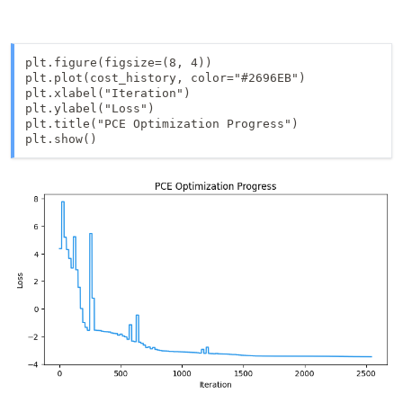
plt.figure(figsize=(8, 4))

plt.plot(cost_history, color="#2696EB")

plt.xlabel("Iteration")

plt.ylabel("Loss")

plt.title("PCE Optimization Progress")

plt.show()