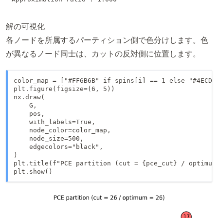
解の可視化
各ノードを所属するパーティション側で色分けします。色
が異なるノード同士は、カットの反対側に位置します。
color_map = ["#FF6B6B" if spins[i] == 1 else "#4ECDC4
plt.figure(figsize=(6, 5))

nx.draw(

    G,

    pos,

    with_labels=True,

    node_color=color_map,

    node_size=500,

    edgecolors="black",

)

plt.title(f"PCE partition (cut = {pce_cut} / optimum 
plt.show()