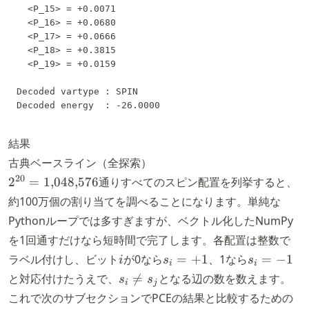
  <P_15> = +0.0071

  <P_16> = +0.0680

  <P_17> = +0.0666

  <P_18> = +0.3815

  <P_19> = +0.0159

Decoded vartype : SPIN

結果
古典ベースライン（全探索）
2^{20} =
20
2
=
1
,
048
,
576
通りすべてのスピン配置を列挙すると、
1{,}048{,}576
約100万個の割り当てを調べることになります。単純な
Pythonループでは多すぎますが、ベクトル化したNumPy
を1回通すだけなら短時間で完了します。各配置は整数で
i
s_i
s_i
ラベル付けし、ビット
が
0
なら
=
+
1
、
1
なら
=
−
1
i
s
s
i
i
=
=
s_i
と対応付けたうえで、

=
となる辺の数を数えます。
s
s
i
j
+1
-1
\neq
これで次のサブセクションでPCEの結果と比較するための
s_j