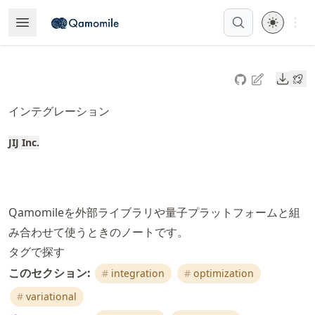
Skip
Open 
Open Menu
Made with MyST
to
article
frontmatter
Downl
Skip
to
インテグレーション
article
content
JIJ Inc.
Qamomileを外部ライブラリや量子プラットフォームと組
み合わせて使うときのノートです。
タグで探す
このセクション:
integration
optimization
variational