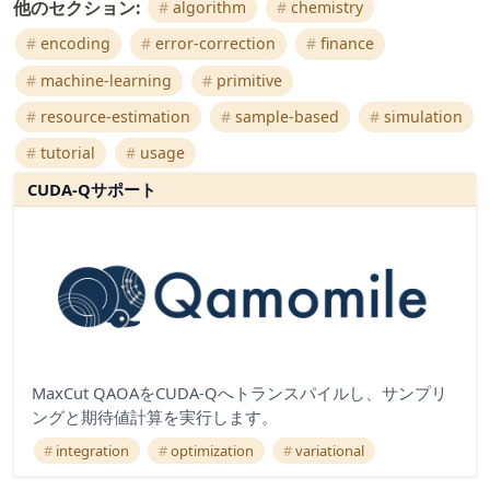
他のセクション:
algorithm
chemistry
encoding
error-correction
finance
machine-learning
primitive
resource-estimation
sample-based
simulation
tutorial
usage
CUDA-Qサポート
MaxCut QAOAをCUDA-Qへトランスパイルし、サンプリ
ングと期待値計算を実行します。
integration
optimization
variational