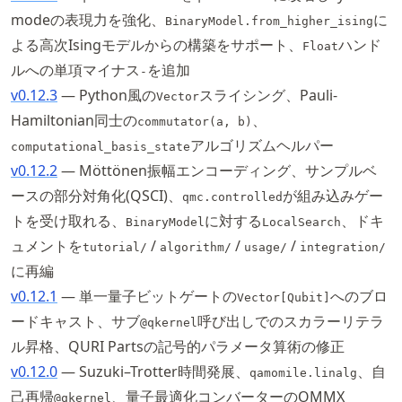
modeの表現力を強化、
に
BinaryModel.from_higher_ising
よる高次Isingモデルからの構築をサポート、
ハンド
Float
ルへの単項マイナス
を追加
-
v0.12.3
— Python風の
スライシング、Pauli-
Vector
Hamiltonian同士の
、
commutator(a, b)
アルゴリズムヘルパー
computational_basis_state
v0.12.2
— Möttönen振幅エンコーディング、サンプルベ
ースの部分対角化(QSCI)、
が組み込みゲー
qmc.controlled
トを受け取れる、
に対する
、ドキ
BinaryModel
LocalSearch
ュメントを
/
/
/
tutorial/
algorithm/
usage/
integration/
に再編
v0.12.1
— 単一量子ビットゲートの
へのブロ
Vector[Qubit]
ードキャスト、サブ
呼び出しでのスカラーリテラ
@qkernel
ル昇格、QURI Partsの記号的パラメータ算術の修正
v0.12.0
— Suzuki–Trotter時間発展、
、自
qamomile.linalg
己再帰
、量子最適化コンバーターのOMMX
@qkernel