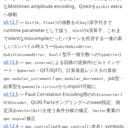
なMöttönen amplitude encoding。Qiskitを
extra
qiskit
へ移動
v0.12.7
—
の係数を
添字付きで
Dict[K, Float]
d[key]
runtime parameterとして扱う、
の
演算子、これま
UInt
%
でsilentなmiscompileだったパターンを拒否する一連の新
しいコンパイル時エラー(
、
QubitRebindError
、
/ 型不一致引数への
)
QubitConsumedError
bool
TypeError
v0.12.6
—
による回路の逆操作(ビルトインゲ
qmc.inverse
ート・
・QFT/IQFT)、計算基底レジスタの算術
@qkernel
/
、job型・
qmc.modular_increment
qmc.modular_decrement
結果型を
からimport可能に
qamomile.circuit
v0.12.5
— Pauli Correlation Encoding用の
/
PCEConverter
、QURI Partsサンプリングへのseed指定、測
PCEEncoder
定済み
を使う条件分岐の修正、
要素の
Vector[Bit]
Vector
修正
qmc.expval
v0.12.4
—
を
に改名しsymbolic
qmc.controlled
qmc.control