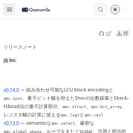
Skip
Open 
Open Menu
Made with MyST
to
article
frontmatter
Downl
Skip
to
リリースノート
article
content
JIJ Inc.
v0.14.0
— 組み合わせ可能なLCU block encodingと
、量子ビット幅を抑えたShorの位数探索とEkerå–
qmc.qsvt
Håstad法の量子計算部分、
、
、
qmc.struct
qmc.bit_array
レジスタ幅の計算に使える
と
qmc.log2
qmc.ceil
v0.13.0
— semanticな
、厳密な
qmc.select
、ループをまたぐscalar、汎用と明示的
qmc.global_phase