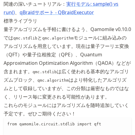
関連の深いチュートリアル：
実行モデル: sample() vs
run()
、
qBraidサポート - QBraidExecutor
標準ライブラリ
量子アルゴリズムを手軽に書けるよう、Qamomile v0.10.0
では
と
モジュールに組み込みの
qmc.stdlib
qmc.algorithm
アルゴリズムを用意しています。現在は量子フーリエ変換
（QFT）や量子位相推定（QPE）、Quantum
Approximation Optimization Algorithm（QAOA）などが
含まれます。
は広く使われる基本的なアルゴリ
qmc.stdlib
ズムブロック、
はより特化したアルゴリズ
qmc.algorithm
ムとして収録していますが、この分類は厳密なものではな
く、リリース毎に変更される可能性があります。
これらのモジュールにはアルゴリズムを随時追加していく
予定です。ぜひご期待ください！
from qamomile.circuit.stdlib import qft
