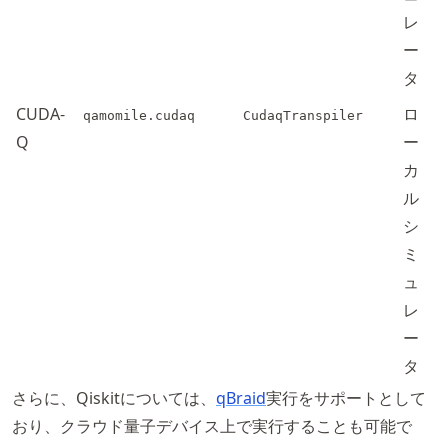
レ
ー
タ
CUDA-
ロ
qamomile.cudaq
CudaqTranspiler
Q
ー
カ
ル
シ
ミ
ュ
レ
ー
タ
さらに、Qiskitについては、
qBraid
実行をサポートとして
おり、クラウド量子デバイス上で実行することも可能で