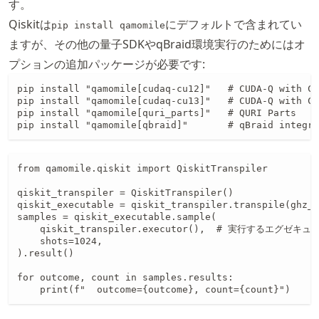
す。
Qiskitは
にデフォルトで含まれてい
pip install qamomile
ますが、その他の量子SDKやqBraid環境実行のためにはオ
プションの追加パッケージが必要です:
pip install "qamomile[cudaq-cu12]"   # CUDA-Q with CU
pip install "qamomile[cudaq-cu13]"   # CUDA-Q with CU
pip install "qamomile[quri_parts]"   # QURI Parts

pip install "qamomile[qbraid]"       # qBraid integra
from qamomile.qiskit import QiskitTranspiler

qiskit_transpiler = QiskitTranspiler()

qiskit_executable = qiskit_transpiler.transpile(ghz_s
samples = qiskit_executable.sample(

    qiskit_transpiler.executor(),  # 実行するエグゼキュ
    shots=1024,

).result()

for outcome, count in samples.results:

    print(f"  outcome={outcome}, count={count}")