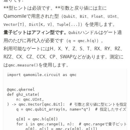
**型ヒントは必須です。**引数と戻り値には主に
Qamomileで用意された型（
、
、
、
、
Qubit
Bit
Float
UInt
、
、
）を使用します。
Vector[T]
Dict[K, V]
Tuple[...]
量子ビットはアフィン型です。
ハンドルはゲート適
Qubit
用のたびに再代入が必要です（
）。
q = qmc.h(q)
利用可能なゲートにはH、X、Y、Z、S、T、RX、RY、RZ、
RZZ、CX、CZ、CCX、CP、SWAPなどがあります。測定に
は
を使用します。
qmc.measure()
import qamomile.circuit as qmc

@qmc.qkernel

def ghz_state(

    n: qmc.UInt,

) -> qmc.Vector[qmc.Bit]:  # 引数と戻り値に型ヒントを指定

    q = qmc.qubit_array(n, name="q")  # 指定した
    q[0] = qmc.h(q[0])

    for i in qmc.range(1, n):  # qmc.rangeで量子ビ
        q[0], q[i] = qmc.cx(q[0], q[i])
