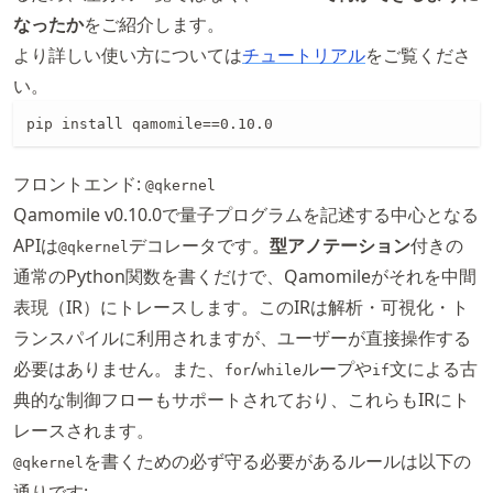
なったか
をご紹介します。
より詳しい使い方については
チュートリアル
をご覧くださ
い。
pip install qamomile==0.10.0
フロントエンド:
@qkernel
Qamomile v0.10.0で量子プログラムを記述する中心となる
APIは
デコレータです。
型アノテーション
付きの
@qkernel
通常のPython関数を書くだけで、Qamomileがそれを中間
表現（IR）にトレースします。このIRは解析・可視化・ト
ランスパイルに利用されますが、ユーザーが直接操作する
必要はありません。また、
/
ループや
文による古
for
while
if
典的な制御フローもサポートされており、これらもIRにト
レースされます。
を書くための必ず守る必要があるルールは以下の
@qkernel
通りです: