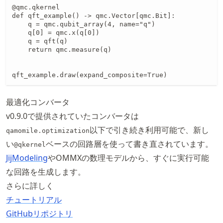
@qmc.qkernel

def qft_example() -> qmc.Vector[qmc.Bit]:

    q = qmc.qubit_array(4, name="q")

    q[0] = qmc.x(q[0])

    q = qft(q)

    return qmc.measure(q)

qft_example.draw(expand_composite=True)
最適化コンバータ
v0.9.0で提供されていたコンバータは
以下で引き続き利用可能で、新し
qamomile.optimization
い
ベースの回路層を使って書き直されています。
@qkernel
JijModeling
やOMMXの数理モデルから、すぐに実行可能
な回路を生成します。
さらに詳しく
チュートリアル
GitHubリポジトリ