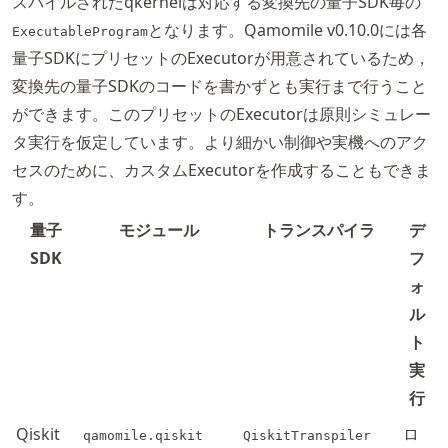
スパイルされたqkernelは対応する変換先の量子SDK毎の
となります。Qamomile v0.10.0には各
ExecutableProgram
量子SDKにプリセットのExecutorが用意されているため，
変換先の量子SDKのコードを書かずとも実行まで行うこと
ができます。このプリセットのExecutorは原則シミュレー
タ実行を仮定しています。より細かい制御や実機へのアク
セスのために、カスタムExecutorを作成することもできま
す。
量子
モジュール
トランスパイラ
デ
SDK
フ
ォ
ル
ト
実
行
Qiskit
ロ
qamomile.qiskit
QiskitTranspiler