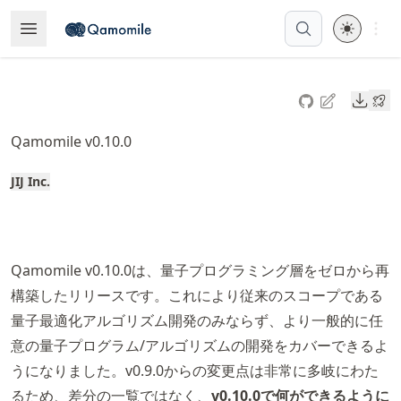
Skip
Open 
Open Menu
Made with MyST
to
article
frontmatter
Downl
Skip
to
Qamomile v0.10.0
article
content
JIJ Inc.
Qamomile v0.10.0は、量子プログラミング層をゼロから再
構築したリリースです。これにより従来のスコープである
量子最適化アルゴリズム開発のみならず、より一般的に任
意の量子プログラム/アルゴリズムの開発をカバーできるよ
うになりました。v0.9.0からの変更点は非常に多岐にわた
るため、差分の一覧ではなく、
v0.10.0で何ができるように