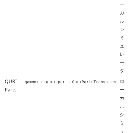
ー
カ
ル
シ
ミ
ュ
レ
ー
タ
QURI
ロ
qamomile.quri_parts
QuriPartsTranspiler
Parts
ー
カ
ル
シ
ミ
ュ