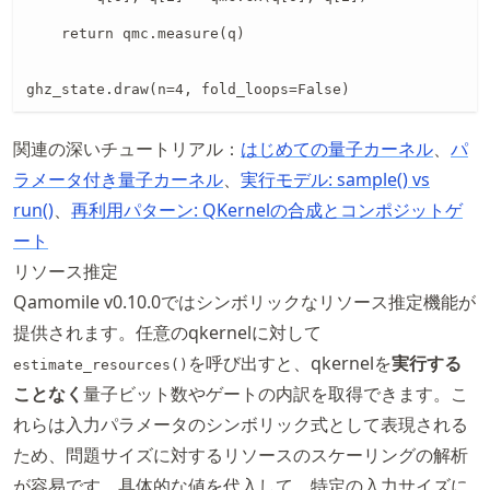
    return qmc.measure(q)

ghz_state.draw(n=4, fold_loops=False)
関連の深いチュートリアル：
はじめての量子カーネル
、
パ
ラメータ付き量子カーネル
、
実行モデル: sample() vs
run()
、
再利用パターン: QKernelの合成とコンポジットゲ
ート
リソース推定
Qamomile v0.10.0ではシンボリックなリソース推定機能が
提供されます。任意のqkernelに対して
を呼び出すと、qkernelを
実行する
estimate_resources()
ことなく
量子ビット数やゲートの内訳を取得できます。こ
れらは入力パラメータのシンボリック式として表現される
ため、問題サイズに対するリソースのスケーリングの解析
が容易です。具体的な値を代入して、特定の入力サイズに