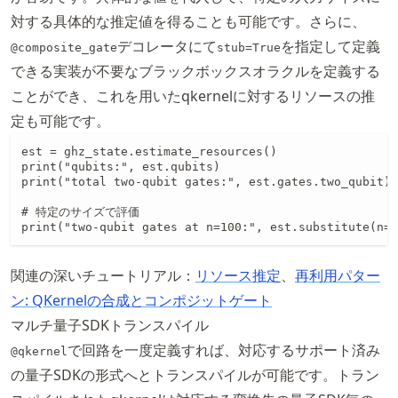
対する具体的な推定値を得ることも可能です。さらに、
デコレータにて
を指定して定義
@composite_gate
stub=True
できる実装が不要なブラックボックスオラクルを定義する
ことができ、これを用いたqkernelに対するリソースの推
定も可能です。
est = ghz_state.estimate_resources()

print("qubits:", est.qubits)

print("total two-qubit gates:", est.gates.two_qubit)

# 特定のサイズで評価

print("two-qubit gates at n=100:", est.substitute(n=1
関連の深いチュートリアル：
リソース推定
、
再利用パター
ン: QKernelの合成とコンポジットゲート
マルチ量子SDKトランスパイル
で回路を一度定義すれば、対応するサポート済み
@qkernel
の量子SDKの形式へとトランスパイルが可能です。トラン