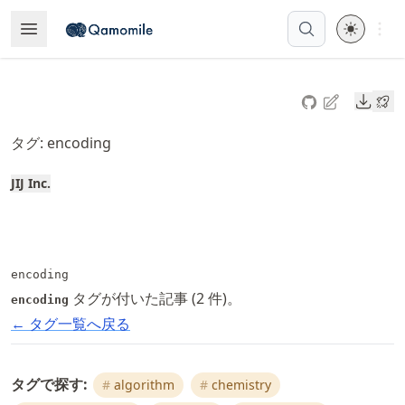
Skip
Open 
Open Menu
Made with MyST
to
article
frontmatter
Downl
Skip
to
タグ: encoding
article
content
JIJ Inc.
encoding
タグが付いた記事 (2 件)。
encoding
← タグ一覧へ戻る
タグで探す:
algorithm
chemistry