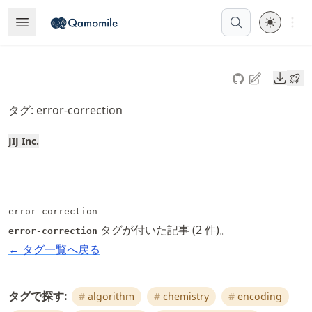
Skip
Open 
Open Menu
Made with MyST
to
article
frontmatter
Downl
Skip
to
タグ: error-correction
article
content
JIJ Inc.
error-correction
タグが付いた記事 (2 件)。
error-correction
← タグ一覧へ戻る
タグで探す:
algorithm
chemistry
encoding