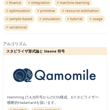
finance
integration
machine-learning
optimization
primitive
resource-estimation
sample-based
simulation
tutorial
usage
variational
アルゴリズム
スタビライザ形式論と Steane 符号
Hamming [7,4,3]符号からのCSS構成、6スタビライザー、
横断的Hadamardを扱います。
algorithm
error-correction