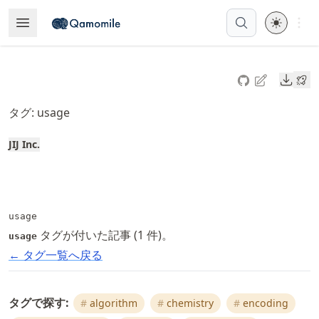
Skip
Open 
Open Menu
Made with MyST
to
article
frontmatter
Downl
Skip
to
タグ: usage
article
content
JIJ Inc.
usage
タグが付いた記事 (1 件)。
usage
← タグ一覧へ戻る
タグで探す:
algorithm
chemistry
encoding