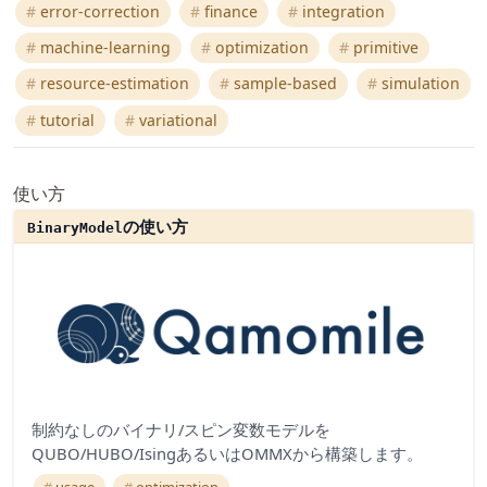
error-correction
finance
integration
machine-learning
optimization
primitive
resource-estimation
sample-based
simulation
tutorial
variational
使い方
の使い方
BinaryModel
制約なしのバイナリ/スピン変数モデルを
QUBO/HUBO/IsingあるいはOMMXから構築します。
usage
optimization