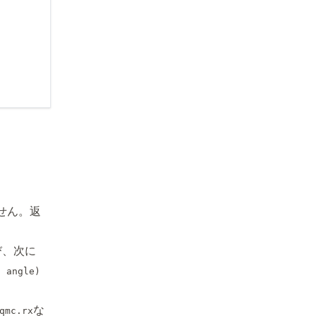
ません。返
び、次に
, angle)
な
qmc.rx