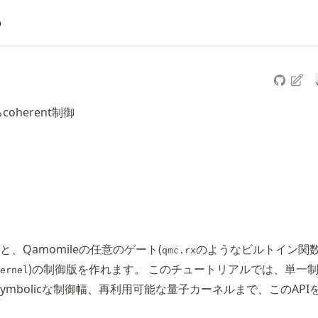
b
るcoherent制御
と、Qamomileの任意のゲート(
のようなビルトイン関
qmc.rx
)の制御版を作れます。 このチュートリアルでは、単一
ernel
ymbolicな制御幅、再利用可能な量子カーネルまで、このAPI