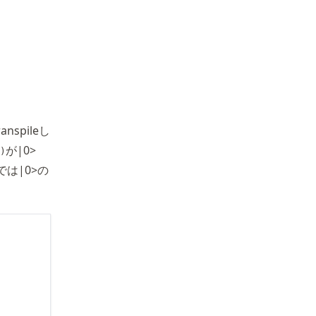
spileし
が|0>
)
では|0>の