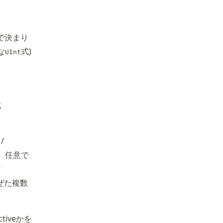
で決まり
な
式)
UInt
式
/
l形、任意で
/
ぜた複数
tiveかを