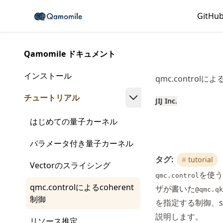
Skip
GitHu
Made with MyST
to
article
frontmatter
Qamomile ドキュメント
Skip
to
インストール
qmc.controlによ
article
content
チュートリアル
JIJ Inc.
はじめての量子カーネル
パラメータ付き量子カーネル
タグ:
tutorial
Vectorのスライシング
を使う
qmc.control
qmc.controlによるcoherent
ザが書いた
@qmc.qk
制御
を指定する制御、s
説明します。
リソース推定