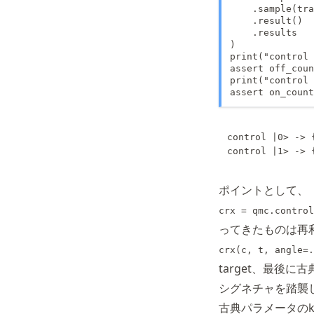
    .sample(tra
    .result()

    .results

)

print("control 
assert off_coun
print("control 
assert on_count
control |0> -> {
ポイントとして、
crx = qmc.control
ってきたものは再
crx(c, t, angle=.
target、最後に
シグネチャを踏襲
古典パラメータのk