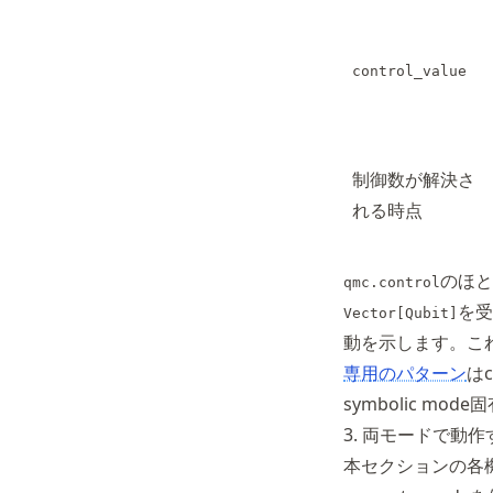
control_value
制御数が解決さ
れる時点
のほと
qmc.control
を受
Vector[Qubit]
動を示します。こ
専用のパターン
は
symbolic mo
3. 両モードで動
本セクションの各