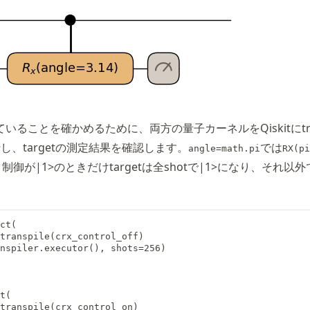
ることを確かめるために、両方の量子カーネルをQiskitにtran
実行し、targetの測定結果を確認します。
では
angle=math.pi
RX(pi
制御が|1>のときだけtargetは全shotで|1>になり、それ以外
ct(

transpile(crx_control_off)

nspiler.executor(), shots=256)

t(

transpile(crx_control_on)
