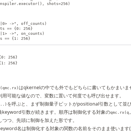
nspiler.executor(), shots=256)

|0> ->", off_counts)

ts == {0: 256}

|1> ->", on_counts)

s == {1: 256}
0: 256}

はqkernelの中でも外でもどちらに書いてもかまい
(qmc.rx)
利用可能な値なので、変数に置いて何度でも呼び出せます。
を呼ぶと、まず制御量子ビットがpositional引数として並
..)
古典keyword引数が続きます。順序は制御化する対象の
qmc.rx(q
しつつ、先頭に制御を加えた形です。
eyword名は制御化する対象の関数の名前をそのまま使います(