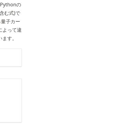
ythonの
含む式)で
る量子カー
によって違
います。