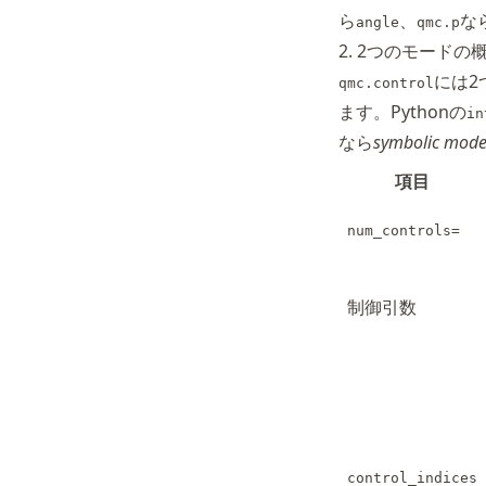
ら
、
な
angle
qmc.p
2. 2つのモードの
には2
qmc.control
ます。Pythonの
in
なら
symbolic mod
項目
num_controls=
制御引数
control_indices