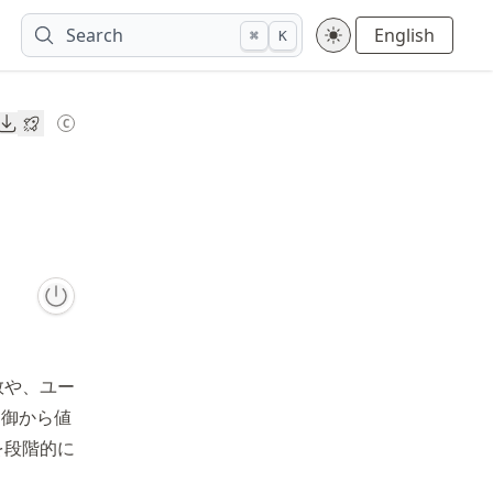
Search
English
⌘
K
Downloads
C
Open in Google Colab
数や、ユー
制御から値
を段階的に