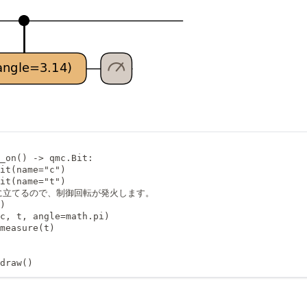
_on() -> qmc.Bit:

it(name="c")

it(name="t")

1>に立てるので、制御回転が発火します。

)

c, t, angle=math.pi)

measure(t)

draw()