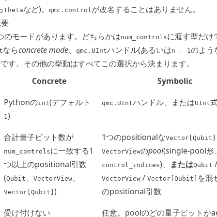
ら
など)。
が改名することはありません。
theta
qmc.control
概要
つのモードがあります。どちらかは
に渡す型だけ
num_controls
なら
concrete mode
、
ハンドル(あるいは
のよう
t
qmc.UInt
n - 1
e
です。その他の挙動はすべてこの選択から決まります。
Concrete
Symbolic
Pythonの
(デフォルト
ハンドル、または
int
qmc.UInt
UInt
)
1
合計量子ビット数が
1つのpositionalな
Vector[Qubit]
に一致する1
の
pool
(single-poo
num_controls
VectorView
つ以上のpositional引数
)、
または
control_indices
Qubit
(
、
、
/
を混
Qubit
VectorView
VectorView
Vector[Qubit]
)
のpositional引数
Vector[Qubit]
受け付けない
任意。poolのどの量子ビットがac