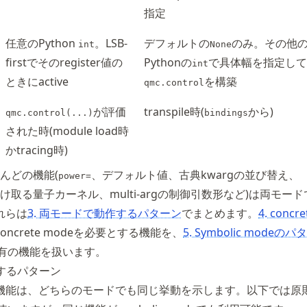
指定
任意のPython
。LSB-
デフォルトの
のみ。その他
int
None
firstでそのregister値の
Pythonの
で具体幅を指定して
int
ときにactive
を構築
qmc.control
が評価
transpile時(
から)
qmc.control(...)
bindings
された時(module load時
かtracing時)
んどの機能(
、デフォルト値、古典kwargの並び替え、
power=
け取る量子カーネル、multi-argの制御引数形など)は両モー
れらは
3. 両モードで動作するパターン
でまとめます。
4. concr
concrete modeを必要とする機能を、
5. Symbolic modeの
de固有の機能を扱います。
作するパターン
機能は、どちらのモードでも同じ挙動を示します。以下では原