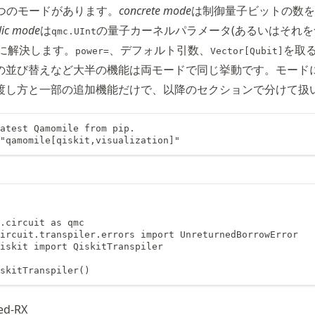
つのモードがあります。
concrete mode
は制御量子ビットの数をP
lic mode
は
の量子カーネルパラメータ(あるいはそれを
qmc.UInt
e時に解決します。
、デフォルト引数、
を取
power=
Vector[Qubit]
rgの並び替えなど大半の機能は両モードで同じ挙動です。モード
渡し方と一部の追加機能だけで、以降のセクションで分けて扱
atest Qamomile from pip.

"qamomile[qiskit,visualization]"
.circuit as qmc

ircuit.transpiler.errors import UnreturnedBorrowError

iskit import QiskitTranspiler

skitTranspiler()
ed-RX