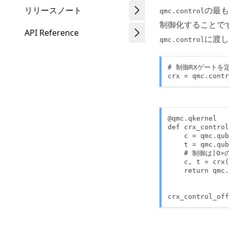
リリースノート
の最も
qmc.control
制御化することで
API Reference
に渡し
qmc.control
# 制御RXゲートを
crx = qmc.contr
@qmc.qkernel

def crx_control
    c = qmc.qub
    t = qmc.qub
    # 制御は|
    c, t = crx(
    return qmc.
crx_control_of