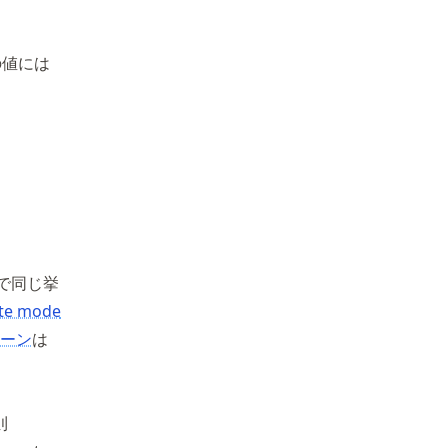
の値には
ドで同じ挙
ete mode
パターン
は
則