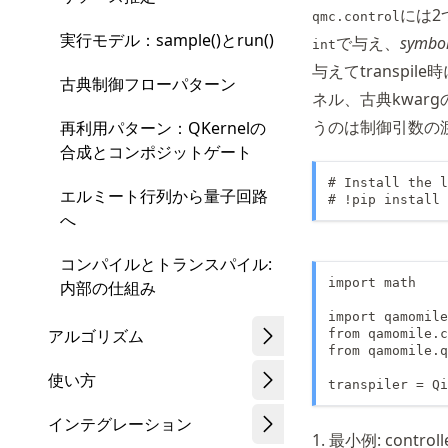
には2
qmc.control
実行モデル：sample()とrun()
で与え、
symbo
int
与えてtranspil
古典制御フローパターン
ネル、古典kwa
うのは制御引数の
再利用パターン：QKernelの
合成とコンポジットゲート
# Install the l
エルミート行列から量子回路
# !pip install 
へ
コンパイルとトランスパイル:
import math

内部の仕組み
import qamomile
アルゴリズム
from qamomile.c
from qamomile.q
使い方
transpiler = Qi
インテグレーション
1. 最小例: controll