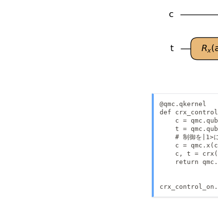
@qmc.qkernel

def crx_control
    c = qmc.qub
    t = qmc.qub
    # 制御を|
    c = qmc.x(c
    c, t = crx(
    return qmc.
crx_control_on.