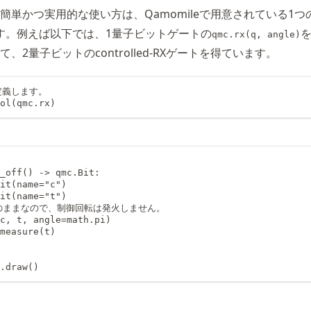
簡単かつ実用的な使い方は、Qamomileで用意されている1つ
す。例えば以下では、1量子ビットゲートの
qmc.rx(q, angle)
て、2量子ビットのcontrolled-RXゲートを得ています。
定義します。

ol(qmc.rx)
_off() -> qmc.Bit:

it(name="c")

it(name="t")

0>のままなので、制御回転は発火しません。

c, t, angle=math.pi)

measure(t)

f.draw()